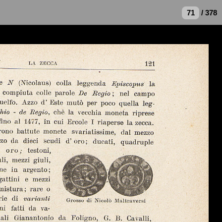
/ 378