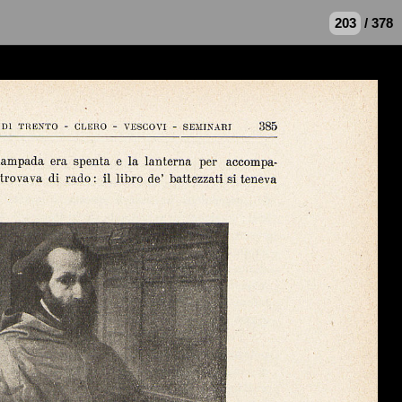
/ 378