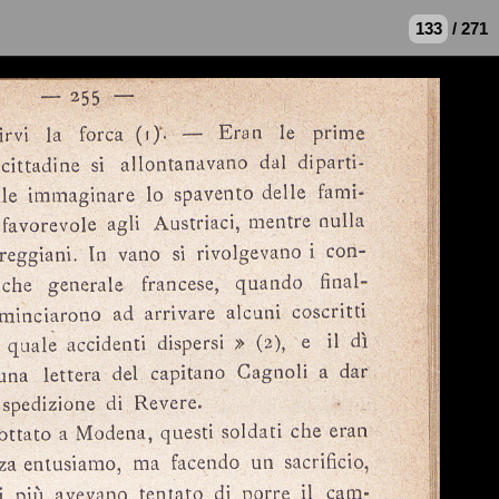
/ 271