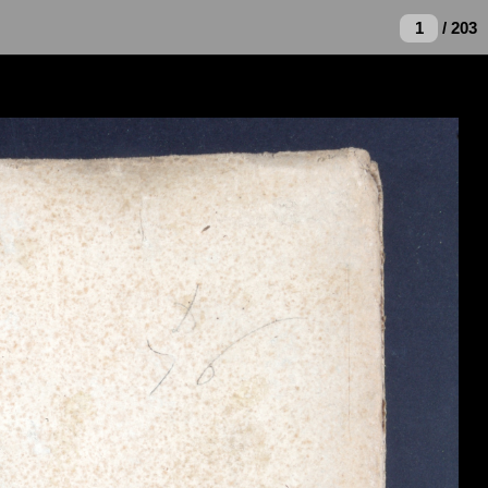
/ 203