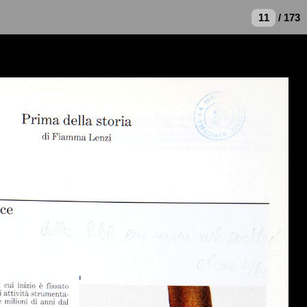
/ 173