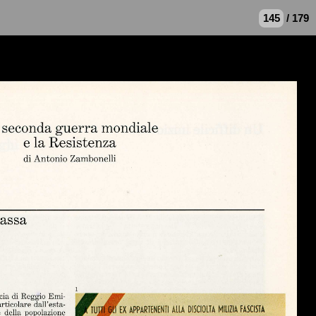
/ 179