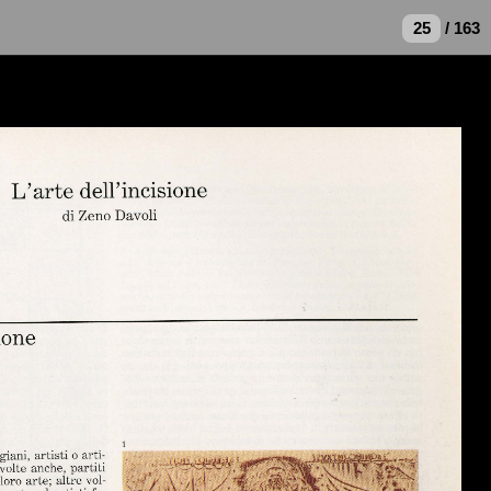
/ 163